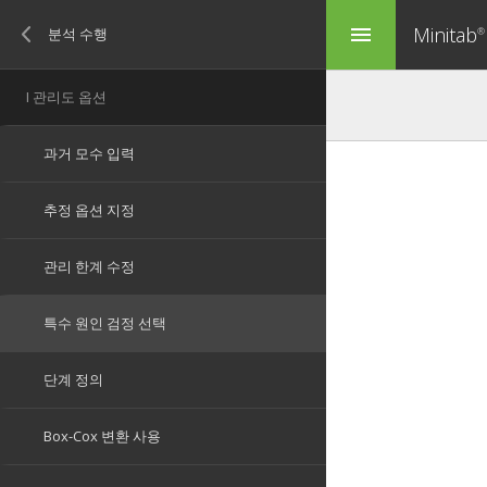
Minitab
menu
®