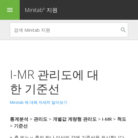
Minitab
지원
menu
®
I-MR 관리도
에 대
한 기준선
Minitab 에 대해 자세히 알아보기
통계분석
>
관리도
>
개별값 계량형 관리도
>
I-MR
>
척도
>
기준선
x-축 또는 y-축의 하나 이상의 값에 기준선을 표시합니다.