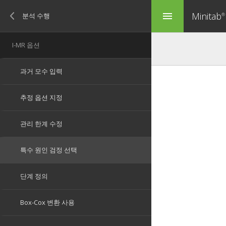
Minitab
menu
®