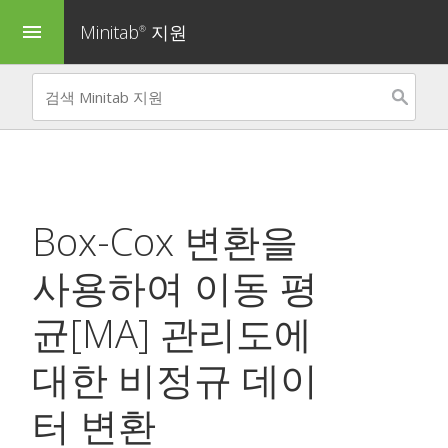
Minitab
지원
menu
®
Box-Cox 변환을
사용하여
이동 평
균[MA] 관리도
에
대한 비정규 데이
터 변환