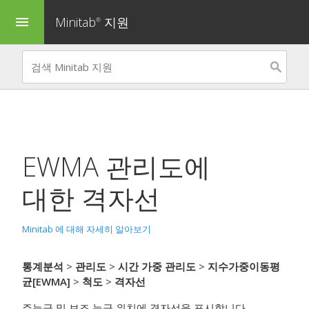
Minitab
지원
menu
®
EWMA 관리도
에
대한 격자선
Minitab 에 대해 자세히 알아보기
통계분석
>
관리도
>
시간 가중 관리도
>
지수가중이동평
균[EWMA]
>
척도
>
격자선
주눈금 및 보조 눈금 위치에 격자선을 표시합니다.