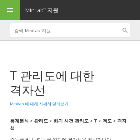
Minitab
지원
menu
®
T 관리도
에 대한
격자선
Minitab 에 대해 자세히 알아보기
통계분석
>
관리도
>
희귀 사건 관리도
>
T
>
척도
>
격자
선
주눈금 및 보조 눈금 위치에 격자선을 표시합니다.