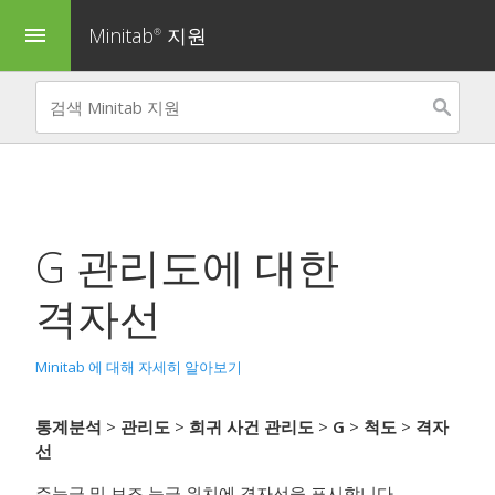
Minitab
지원
menu
®
G 관리도
에 대한
격자선
Minitab 에 대해 자세히 알아보기
통계분석
>
관리도
>
희귀 사건 관리도
>
G
>
척도
>
격자
선
주눈금 및 보조 눈금 위치에 격자선을 표시합니다.