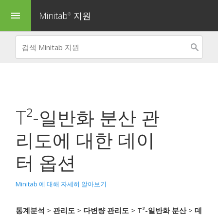
Minitab
지원
menu
®
T²-일반화 분산 관
리도
에 대한 데이
터 옵션
Minitab 에 대해 자세히 알아보기
통계분석
>
관리도
>
다변량 관리도
>
T²-일반화 분산
>
데