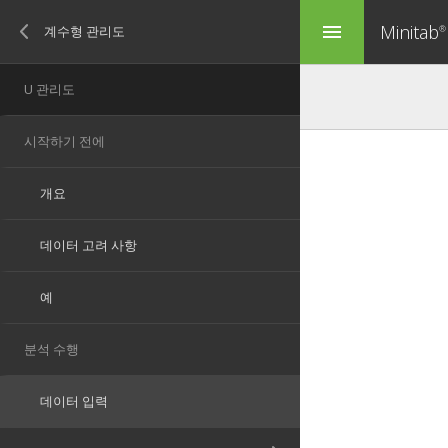
Minitab
menu
®