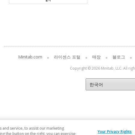
Minitab.com
라이센스 포털
매장
블로그
Copyright © 2026 Minitab, LLC. All rig
and service, to assist our marketing
Your Privacy Rights
ng the button on the right, you can exercise