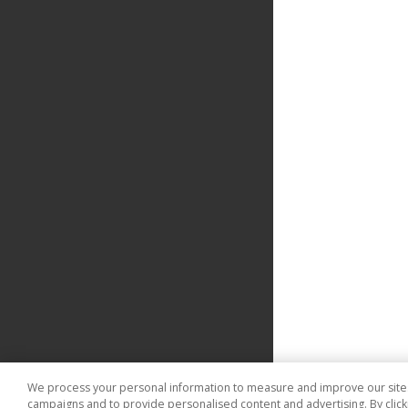
We process your personal information to measure and improve our sites 
campaigns and to provide personalised content and advertising. By clicki