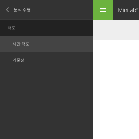
Minitab
menu
®