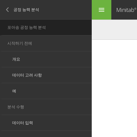
Minitab
menu
®