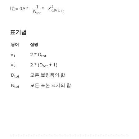
표기법
용어
설명
v
2 * D
1
tot
v
2 * (D
+ 1)
2
tot
D
모든 불량품의 합
tot
N
모든 표본 크기의 합
tot