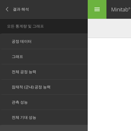
Minitab
menu
®