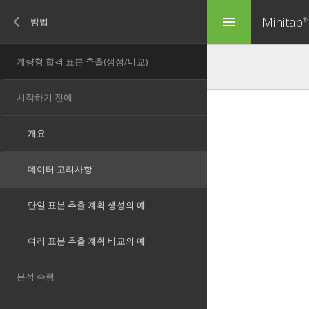
Minitab
menu
®