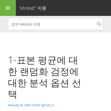
Minitab
지원
menu
®
1-표본 평균에 대
한 랜덤화 검정
에
대한 분석 옵션 선
택
Minitab 에 대해 자세히 알아보기