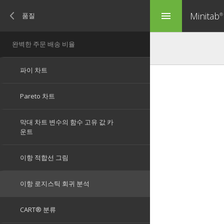
Minitab
menu
®