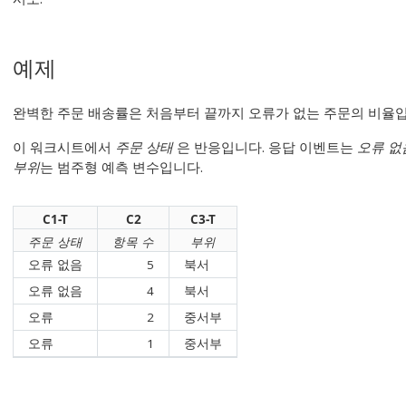
예제
완벽한 주문 배송률은 처음부터 끝까지 오류가 없는 주문의 비율입
이 워크시트에서
주문 상태
은 반응입니다. 응답 이벤트는
오류 없
부위
는 범주형 예측 변수입니다.
C1-T
C2
C3-T
주문 상태
항목 수
부위
오류 없음
5
북서
오류 없음
4
북서
오류
2
중서부
오류
1
중서부