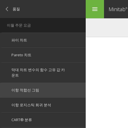
Minitab
menu
®