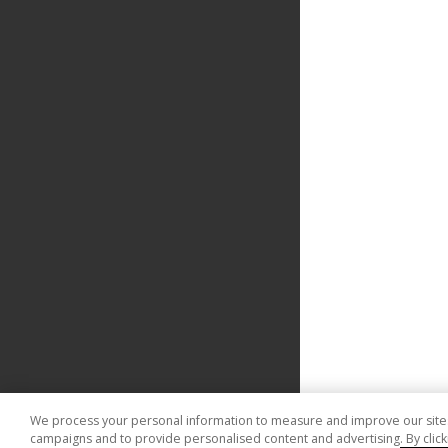
We process your personal information to measure and improve our sites 
campaigns and to provide personalised content and advertising. By clicki