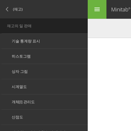
Minitab
menu
®