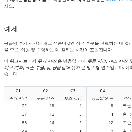
시오.
예제
공급망 주기 시간은 재고 수준이 0인 경우 주문을 완료하는 데 걸
을 주문, 이행 및 수령하는 데 걸리는 시간이 포함됩니다.
이 워크시트에서
주기 시간
은 반응입니다.
주문 시간
,
제조 시간
,
티브 계획
,
표준 부품
, 및
공급업체 위치
은 범주형 변수입니다. 예
습니다.
C1
C2
C3
C4
주기 시간
주문 시간
제조 시간
공급업체 수
인센
52
18
4
8
표준
37
12
5
4
황금
56
16
8
12
표준
49
15
1
2
황금