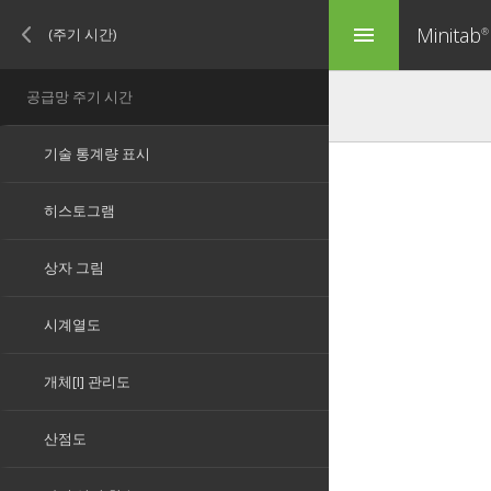
Minitab
menu
®