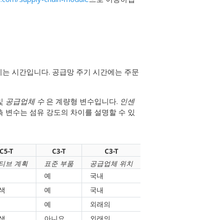
리는 시간입니다. 공급망 주기 시간에는 주문
 및
공급업체 수
은 계량형 변수입니다.
인센
측 변수는 섬유 강도의 차이를 설명할 수 있
C5-T
C3-T
C3-T
티브 계획
표준 부품
공급업체 위치
예
국내
색
예
국내
예
외래의
색
아니요
외래의