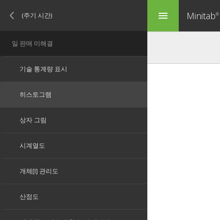
Minitab
menu
®