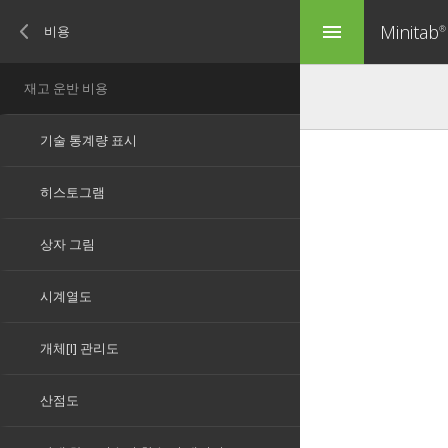
Minitab
menu
®