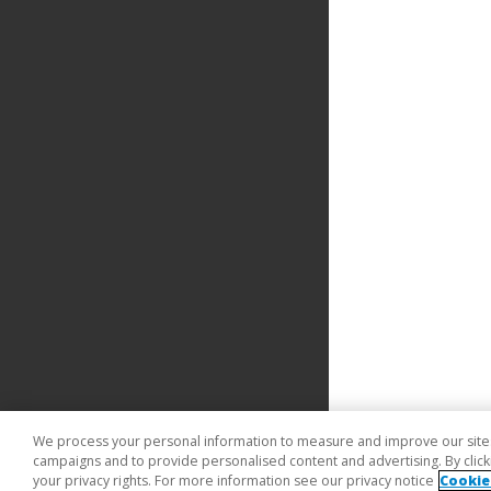
We process your personal information to measure and improve our sites 
campaigns and to provide personalised content and advertising. By clicki
your privacy rights. For more information see our privacy notice
Cookie