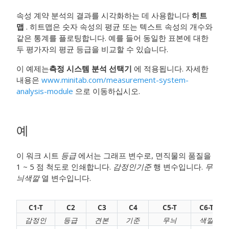
속성 계약 분석의 결과를 시각화하는 데 사용합니다
히트
맵
. 히트맵은 숫자 속성의 평균 또는 텍스트 속성의 개수와
같은 통계를 플로팅합니다. 예를 들어 동일한 표본에 대한
두 평가자의 평균 등급을 비교할 수 있습니다.
이 예제는
측정 시스템 분석 선택기
에 적용됩니다. 자세한
내용은
www.minitab.com/measurement-system-
analysis-module
으로 이동하십시오.
예
이 워크 시트
등급
에서는 그래프 변수로, 면직물의 품질을
1 ~ 5 점 척도로 인쇄합니다.
감정인
기준
행 변수입니다.
무
늬
색깔
열 변수입니다.
C1-T
C2
C3
C4
C5-T
C6-T
감정인
등급
견본
기준
무늬
색깔