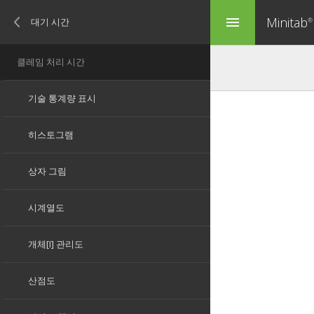
Minitab
menu
®