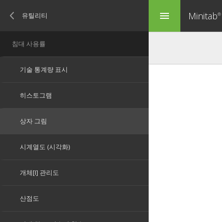
Minitab
menu
®