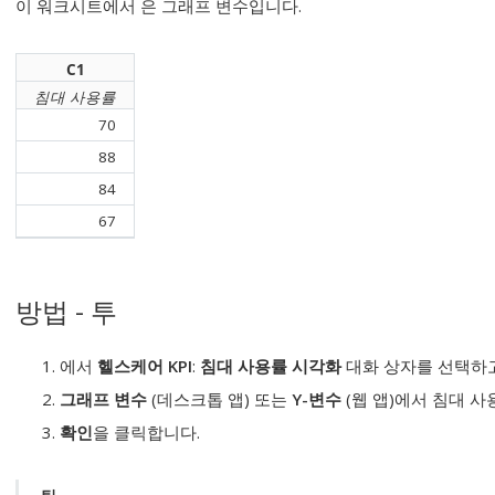
이 워크시트에서 은 그래프 변수입니다.
C1
침대 사용률
70
88
84
67
방법 - 투
에서
헬스케어 KPI
:
침대 사용률 시각화
대화 상자를 선택하
그래프 변수
(데스크톱 앱) 또는
Y-변수
(웹 앱)에서
침대 사
확인
을 클릭합니다.