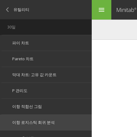
Minitab
menu
®