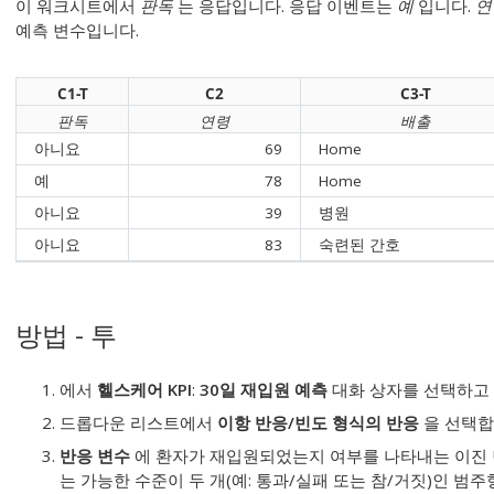
이 워크시트에서
판독
는 응답입니다. 응답 이벤트는
예
입니다.
연
예측 변수입니다.
C1-T
C2
C3-T
판독
연령
배출
아니요
69
Home
예
78
Home
아니요
39
병원
아니요
83
숙련된 간호
방법 - 투
에서
헬스케어 KPI
:
30일 재입원 예측
대화 상자를 선택하고
드롭다운 리스트에서
이항 반응/빈도 형식의 반응
을 선택합
반응 변수
에 환자가 재입원되었는지 여부를 나타내는 이진 
는 가능한 수준이 두 개(예: 통과/실패 또는 참/거짓)인 범