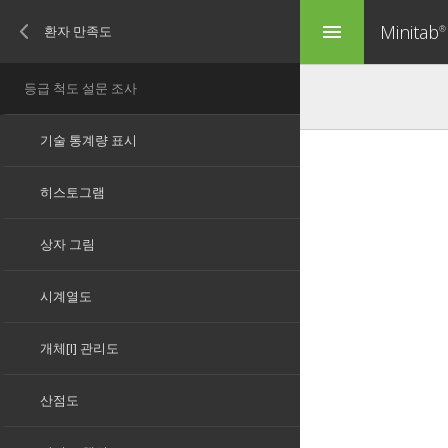
Minitab
menu
®