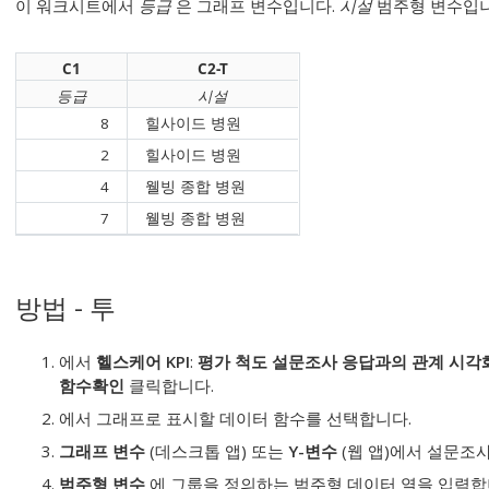
이 워크시트에서
등급
은 그래프 변수입니다.
시설
범주형 변수입니
C1
C2-T
등급
시설
8
힐사이드 병원
2
힐사이드 병원
4
웰빙 종합 병원
7
웰빙 종합 병원
방법 - 투
에서
헬스케어 KPI
:
평가 척도 설문조사 응답과의 관계 시각
함수
확인
클릭합니다.
에서 그래프로 표시할 데이터 함수를 선택합니다.
그래프 변수
(데스크톱 앱) 또는
Y-변수
(웹 앱)에서
설문조사
범주형 변수
에 그룹을 정의하는 범주형 데이터 열을 입력합