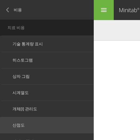
Minitab
menu
®