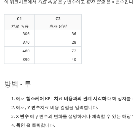
이 워크시트에서
치료 비용
은 y 변수이고
환자 연령
은 x 변수입니
C1
C2
치료 비용
환자 연령
306
36
370
28
460
72
390
40
방법 - 투
에서
헬스케어 KPI
:
치료 비용과의 관계 시각화
대화 상자를
에서,
Y 변수
치료 비용
컬럼을 입력합니다.
X 변수
에 y 변수의 변화를 설명하거나 예측할 수 있는 해당
확인
을 클릭합니다.