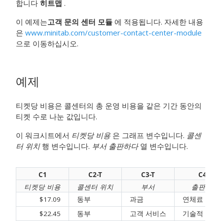
합니다
히트맵
.
이 예제는
고객 문의 센터 모듈
에 적용됩니다. 자세한 내용
은
www.minitab.com/customer-contact-center-module
으로 이동하십시오.
예제
티켓당 비용은 콜센터의 총 운영 비용을 같은 기간 동안의
티켓 수로 나눈 값입니다.
이 워크시트에서
티켓당 비용
은 그래프 변수입니다.
콜센
터 위치
행 변수입니다.
부서
출판하다
열 변수입니다.
C1
C2-T
C3-T
C4-T
티켓당 비용
콜센터 위치
부서
출판하다
$17.09
동부
과금
연체료
$22.45
동부
고객 서비스
기술적 인 