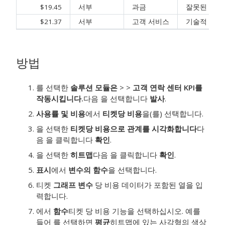
$19.45
서부
과금
잘못된 요금
$21.37
서부
고객 서비스
기술적 인 
방법
를 선택한
솔루션 모듈은
>
>
고객 연락 센터 KPI를
작동시킵니다.
다음 을 선택합니다
발사
.
사용률 및 비용
에서
티켓당 비용
을(를) 선택합니다.
을 선택한
티켓당 비용으로 관계를 시각화합니다
다
음 을 클릭합니다
확인
.
을 선택한
히트맵
다음 을 클릭합니다
확인
.
표시
에서
변수의 함수
을 선택합니다.
티켓
그래프 변수
당 비용 데이터가 포함된 열을 입
력합니다.
에서
함수
티켓 당 비용 기능을 선택하십시오.
예를
들어 를 선택하면
평균
히트맵에 있는 사각형의 색상