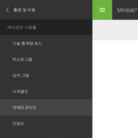
Minitab
menu
®