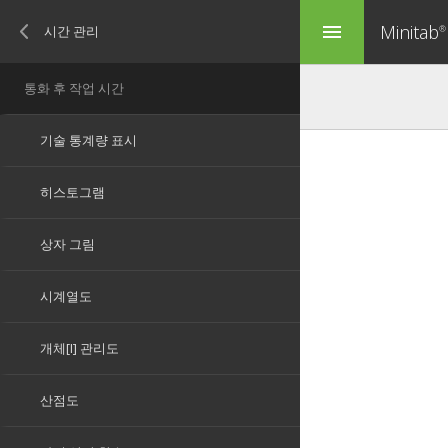
Minitab
menu
®