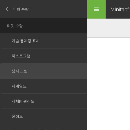
Minitab
menu
®