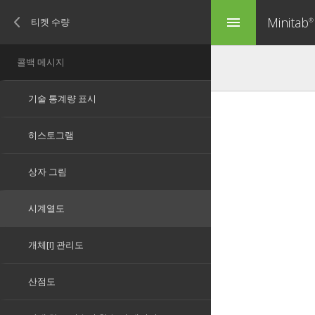
Minitab
menu
®