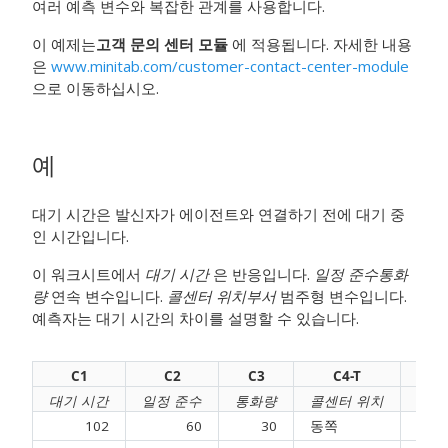
여러 예측 변수와 복잡한 관계를 사용합니다.
이 예제는
고객 문의 센터 모듈
에 적용됩니다. 자세한 내용
은
www.minitab.com/customer-contact-center-module
으로 이동하십시오.
예
대기 시간은 발신자가 에이전트와 연결하기 전에 대기 중
인 시간입니다.
이 워크시트에서
대기 시간
은 반응입니다.
일정 준수
통화
량
연속 변수입니다.
콜센터 위치
부서
범주형 변수입니다.
예측자는 대기 시간의 차이를 설명할 수 있습니다.
C1
C2
C3
C4-T
C
대기 시간
일정 준수
통화량
콜센터 위치
102
60
30
동쪽
과금