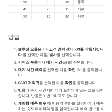
58
80
18
동쪽
고객
45
76
15
서부
과금
50
80
20
서부
고객
방법
솔루션 모듈은
>
>
고객 연락 센터 KPI를 작동시킵니
다.
를 선택한 다음,
발사
를 선택합니다.
서비스 수준
에서
대기 시간
을(를) 선택합니다.
대기 시간 예측
을 선택한 다음
확인
. Sel을 클릭합니
다.
CART® 회귀
을 선택한 다음
확인
을 클릭합니다.
반응
에 주기 시간 데이터가 포함되어 있는 열을 입력
합니다.
반응은 Y 변수라고도 합니다.
계량형 예측 변수
에 반응의 변화를 설명하거나 예측
하는 숫자 데이터의 열을 입력합니다.
예측 변수를 X