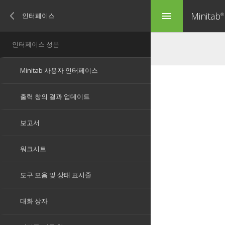
Minitab
menu
®