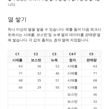
니다.
열 쌓기
하나 이상의 열을 쌓을 수 있습니다. 예를 들어 다음 워크시
트에서는
시애틀
,
보스턴
및
뉴욕
열의 데이터를
판매량
열
에 쌓습니다. 각 값의 출처는
첨자
열에 저장됩니다.
C1
C2
C3
C4-T
C5
시애틀
보스턴
뉴욕
첨자
판매량
63
36
52
시애틀
63
71
32
46
시애틀
71
68
35
51
시애틀
68
66
29
50
시애틀
66
보스턴
36
보스턴
32
보스턴
35