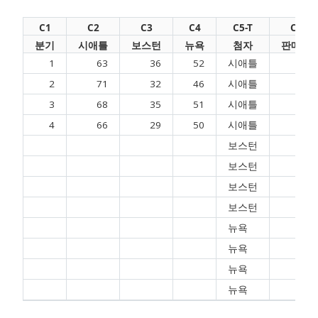
C1
C2
C3
C4
C5-T
C6
분기
시애틀
보스턴
뉴욕
첨자
판매량
1
63
36
52
시애틀
63
2
71
32
46
시애틀
71
3
68
35
51
시애틀
68
4
66
29
50
시애틀
66
보스턴
36
보스턴
32
보스턴
35
보스턴
29
뉴욕
52
뉴욕
46
뉴욕
51
뉴욕
50