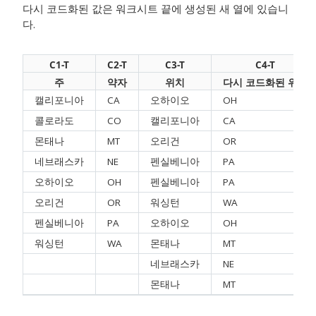
다시 코드화된 값은 워크시트 끝에 생성된 새 열에 있습니
다.
C1-T
C2-T
C3-T
C4-T
주
약자
위치
다시 코드화된 위치
캘리포니아
CA
오하이오
OH
콜로라도
CO
캘리포니아
CA
몬태나
MT
오리건
OR
네브래스카
NE
펜실베니아
PA
오하이오
OH
펜실베니아
PA
오리건
OR
워싱턴
WA
펜실베니아
PA
오하이오
OH
워싱턴
WA
몬태나
MT
네브래스카
NE
몬태나
MT