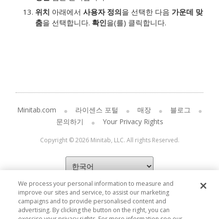
위치
아래에서
사용자 정의
을 선택한 다음
가운데 맞
춤
을 선택합니다.
확인
을(를) 클릭합니다.
Minitab.com
라이센스 포털
매장
블로그
문의하기
Your Privacy Rights
Copyright © 2026 Minitab, LLC. All rights Reserved.
We process your personal information to measure and
improve our sites and service, to assist our marketing
campaigns and to provide personalised content and
advertising. By clicking the button on the right, you can
exercise your privacy rights. For more information see our