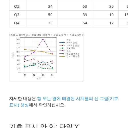
Q2
34
63
35
Q3
50
39
19
1
Q4
23
54
17
자세한 내용은
행 또는 열에 배열된 시계열의 선 그림(기호
표시) 생성
에서 확인하십시오.
기호 표시 안 함
:
단일 Y