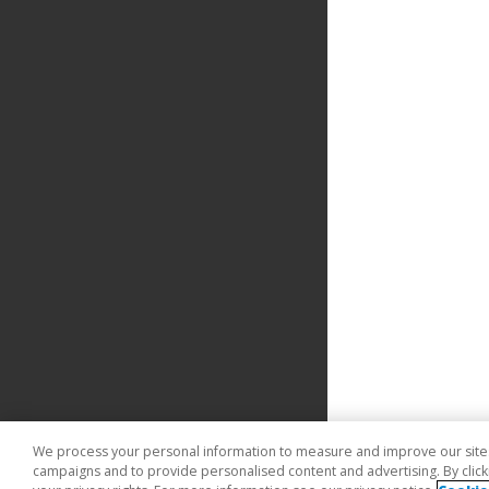
We process your personal information to measure and improve our sites 
campaigns and to provide personalised content and advertising. By clicki