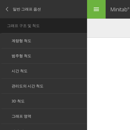
Minitab
menu
®