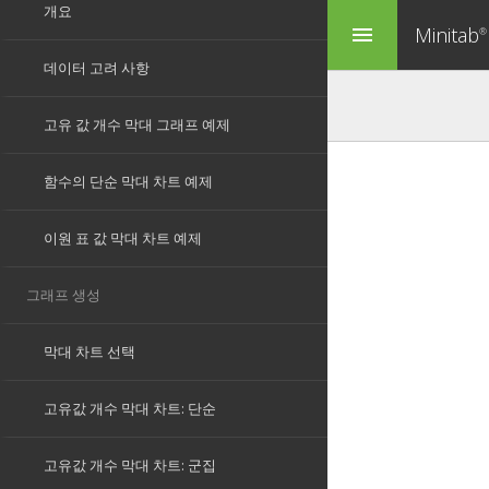
Minitab
menu
®