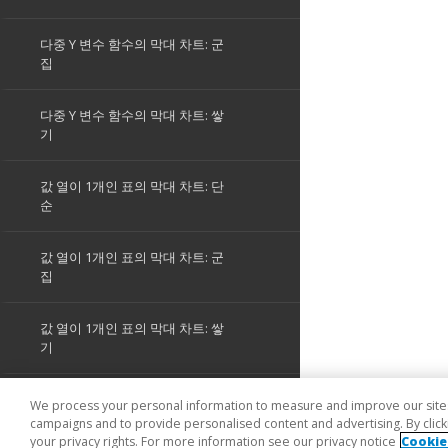
We process your personal information to measure and improve our sites 
campaigns and to provide personalised content and advertising. By clicki
your privacy rights. For more information see our privacy notice
Cookie