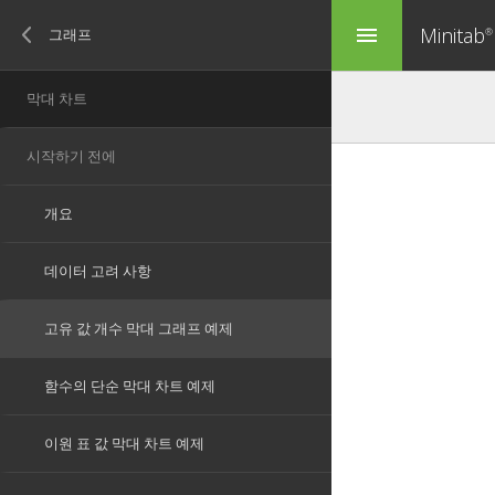
Minitab
menu
®