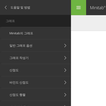
Minitab
menu
®