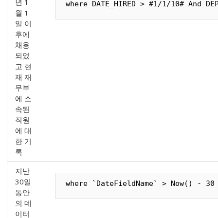
년 1
where DATE_HIRED > #1/1/10# And DE
월 1
일 이
후에
채용
되었
고 현
재 재
무부
에 소
속된
직원
에 대
한 기
록
지난
30일
where `DateFieldName` > Now() - 30
동안
의 데
이터