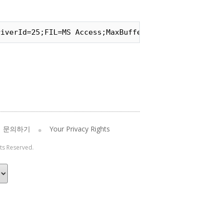
riverId=25;FIL=MS Access;MaxBufferSize=2048;PageTi
문의하기
Your Privacy Rights
hts Reserved.