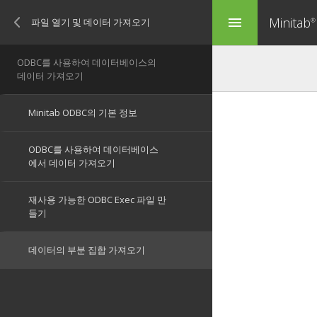
Minitab
menu
®