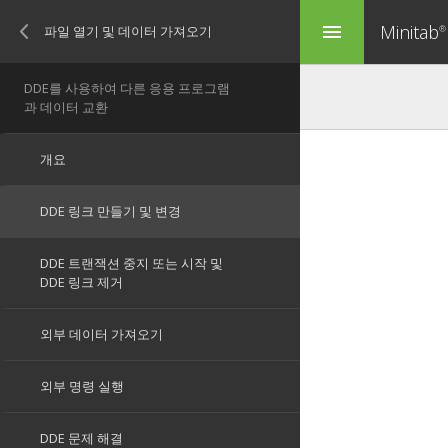
Minitab
menu
®