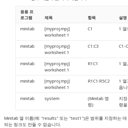
응용 프
로그램
제목
항목
설명
minitab
[myproj.mpj]
C1
1 
worksheet 1
minitab
[myproj.mpj]
C1:C3
C1
worksheet 1
minitab
[myproj.mpj]
R1C1
1 열
worksheet 1
minitab
[myproj.mpj]
R1C1:R5C2
1 열
worksheet 1
옵니
minitab
system
(Minitab 명
지정
령)
령을
Minitab 열 이름(예: "results" 또는 "test1")은 범위를 지
되는 링크도 만들 수 없습니다.