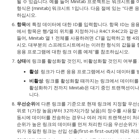
될 수 있습니다. 예를 들어 Minitab 프로젝트는 워크시트
형식은 [minitab] 워크시트 1입니다. 다음 절에 있는 "다
하십시오.
항목
에 특정 데이터에 대한 ID를 입력합니다.
항목 ID는 응용
에서 항목은 행/열의 위치를 지정하거나 R4C1:R4C2와 같
들어, Minitab 열 1 전체를 사용하려면
C1
을 입력하고 행 4
시오. 대부분의 스프레드시트에서는 이러한 형식의 값들을 항
응용 프로그램에 대한 링크 이름 예제"를 참조하십시오.
상태
에 링크를 활성화할 것인지, 비활성화할 것인지 여부를
활성
: 링크가 다른 응용 프로그램에서 즉시 데이터를 
비활성
: 링크를 활성화할 때까지는 링크에서 데이터를
활성화하기 전까지 Minitab은 대기 중인 트랜잭션
니다.
우선순위
에 다른 링크를 기준으로 현재 링크에 지정할 우
위로 1(가장 높음)부터 32까지(가장 낮음)의 정수를 사용할
동시에 데이터를 전송하는 경우나 여러 개의 트랜잭션이 처리 대
순위가 높은 링크의 데이터를 먼저 처리한 다음 우선순위가
위가 동일한 링크는 선입 선출(first-in first-out)에 따