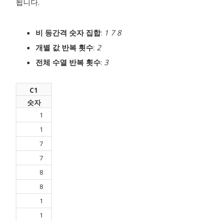
됩니다.
비 등간격 숫자 집합
:
1 7 8
개별 값 반복 횟수
:
2
전체 수열 반복 횟수
:
3
C1
숫자
1
1
7
7
8
8
1
1