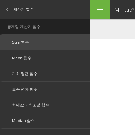
Minitab
menu
®