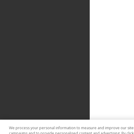
We process your personal information to measure and improve our sites 
campaigns and to provide personalised content and advertising. By clicki