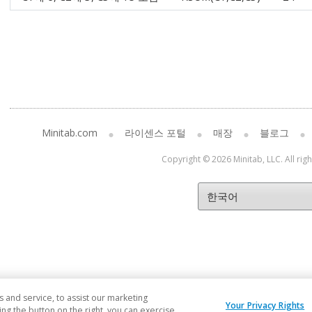
Minitab.com
라이센스 포털
매장
블로그
Copyright © 2026 Minitab, LLC. All rig
and service, to assist our marketing
Your Privacy Rights
ng the button on the right, you can exercise