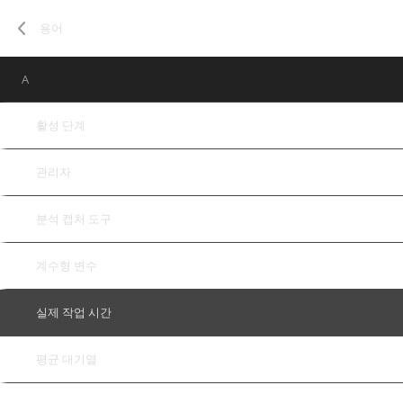
용어
A
활성 단계
관리자
분석 캡처 도구
계수형 변수
실제 작업 시간
평균 대기열