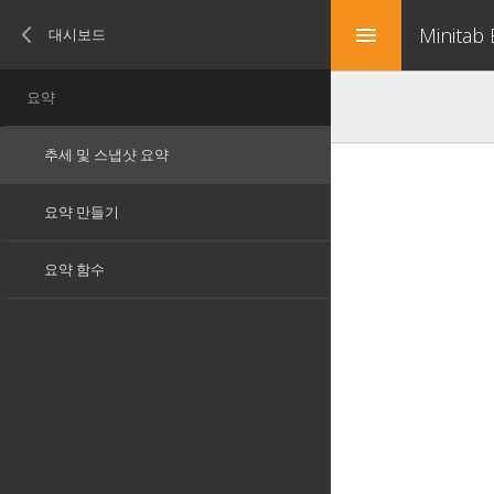
Minitab
menu