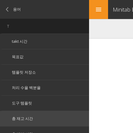
Minitab
menu