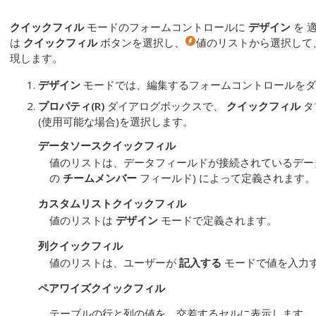
クイックフィル
モードのフォームコントロールに
デザイン
を 
は
クイックフィル
ボタンを選択し、
値のリストから選択して
現します。
デザイン
モードでは、編集するフォームコントロールをダ
プロパティ(R)
ダイアログボックスで、
クイックフィル
タ
(使用可能な場合)を選択します。
データソースクイックフィル
値のリストは、データフィールドが接続されているデータ
の
チームメンバー
フィールド) によって定義されます。
カスタムリストクイックフィル
値のリストは
デザイン
モードで定義されます。
列クイックフィル
値のリストは、ユーザーが
記入する
モードで値を入力
ペアワイズクイックフィル
テーブルの行と列の値を、交差するセルに表示します。