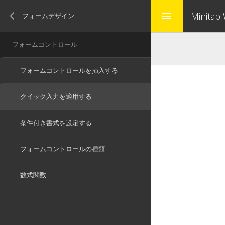
Minitab
menu